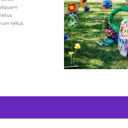
 Aliquam
 metus
rum tellus