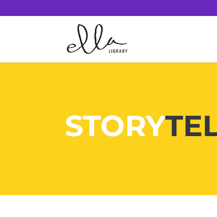
STORY
TE